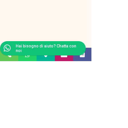
Hai bisogno di aiuto? Chatta con
noi
Dolomites Geyser Restaurant
Apres Ski