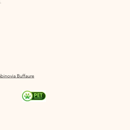
.
abinovia Buffaure