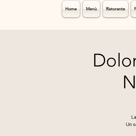
Home
Menù
Ristorante
Dolom
N
La
Un so