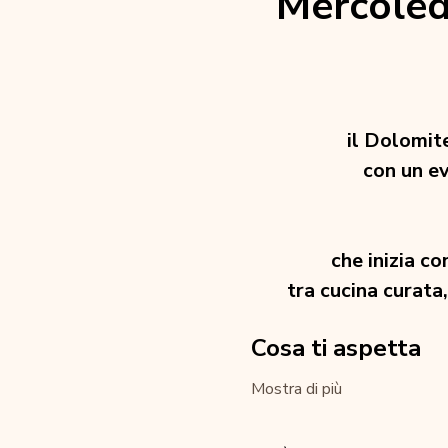
Mercoled
il Dolomit
con un e
che inizia c
tra cucina curata
Cosa ti aspetta
Mostra di più