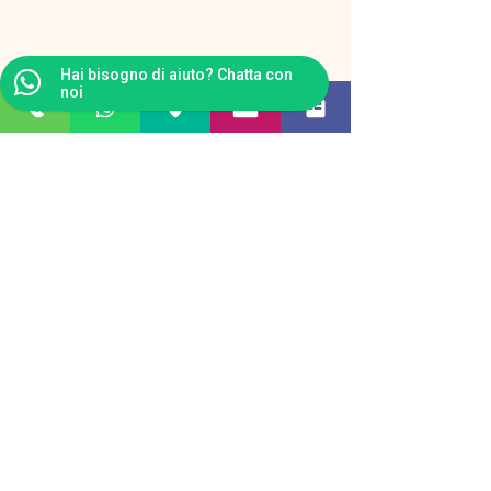
Hai bisogno di aiuto? Chatta con
noi
Dolomites Geyser Restaurant
Apres Ski
Strada de Pece 1, 38036 San Giovanni di
Fassa, frazione di Pozza, Trentino
c/o
cabinovia Buffaure
tel.
+390462775102 ,
email:
dolomitesgeyser@gmail.com