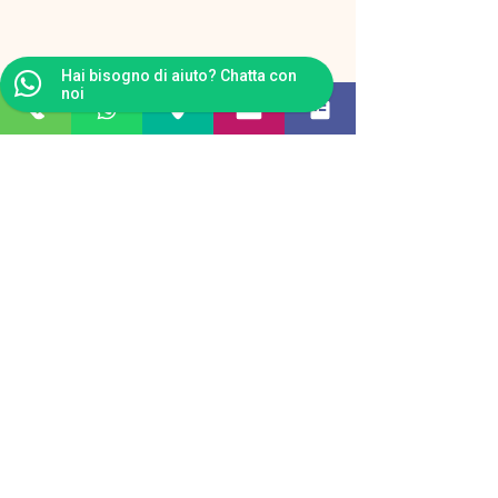
Hai bisogno di aiuto? Chatta con
noi
Dolomites Geyser Restaurant
Apres Ski
Strada de Pece 1, 38036 San Giovanni di
Fassa, frazione di Pozza, Trentino
c/o
cabinovia Buffaure
tel.
+390462775102 ,
email:
dolomitesgeyser@gmail.com