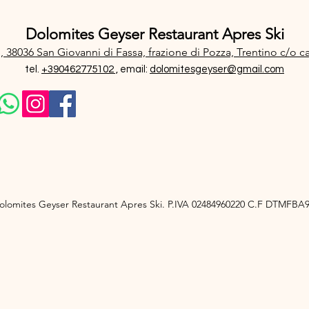
Dolomites Geyser Restaurant Apres Ski
, 38036 San Giovanni di Fassa, frazione di Pozza, Trentino
c/o c
tel.
+390462775102 ,
email:
dolomitesgeyser@gmail.com
olomites Geyser Restaurant Apres Ski. P.IVA 02484960220 C.F DTMFB
iva sulla raccolta
Le tue preferenze relative alla priva