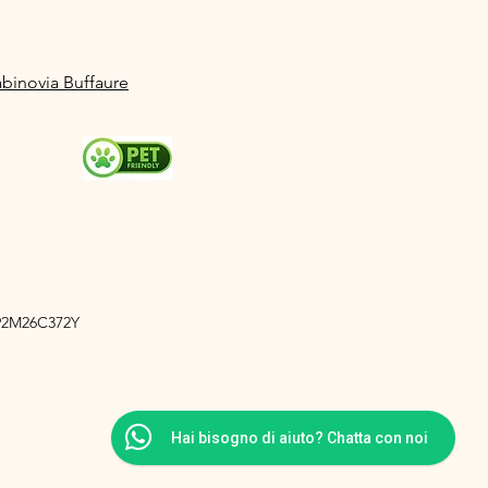
abinovia Buffaure
A92M26C372Y
Hai bisogno di aiuto? Chatta con noi
cy