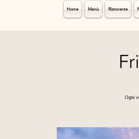
Home
Menù
Ristorante
Fr
Ogni v