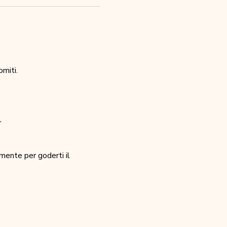
miti.
,
mente per goderti il 