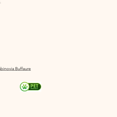
.
abinovia Buffaure