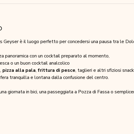
o
 Geyser è il luogo perfetto per concedersi una pausa tra le Dolo
zza panoramica con un cocktail preparato al momento,
fresca o un buon cocktail analcolico
i
, 
pizza alla pala
, 
frittura di pesce
, taglieri e altri sfiziosi snack
fera tranquilla e lontana dalla confusione del centro.
una giornata in bici, una passeggiata a Pozza di Fassa o semplice