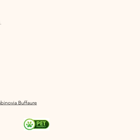
.
abinovia Buffaure