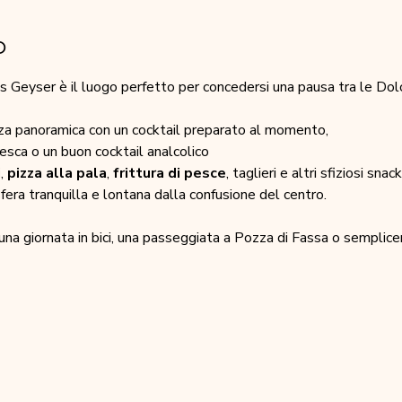
o
 Geyser è il luogo perfetto per concedersi una pausa tra le Dolo
zza panoramica con un cocktail preparato al momento,
fresca o un buon cocktail analcolico
i
, 
pizza alla pala
, 
frittura di pesce
, taglieri e altri sfiziosi snack
fera tranquilla e lontana dalla confusione del centro.
una giornata in bici, una passeggiata a Pozza di Fassa o semplice