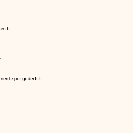
miti.
,
mente per goderti il 