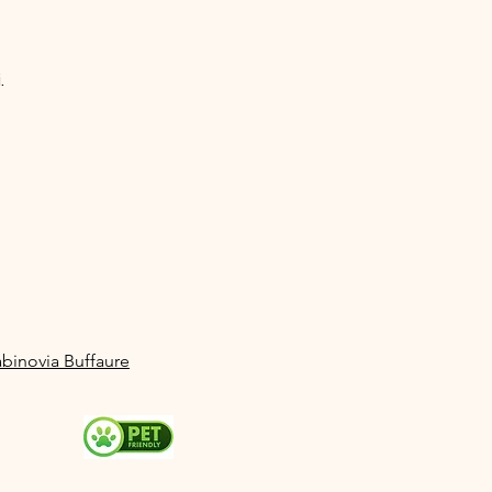
.
abinovia Buffaure