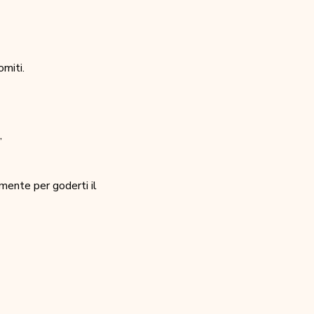
miti.
,
mente per goderti il 