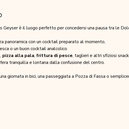
o
 Geyser è il luogo perfetto per concedersi una pausa tra le Dolo
zza panoramica con un cocktail preparato al momento,
fresca o un buon cocktail analcolico
i
, 
pizza alla pala
, 
frittura di pesce
, taglieri e altri sfiziosi snack
fera tranquilla e lontana dalla confusione del centro.
una giornata in bici, una passeggiata a Pozza di Fassa o semplice