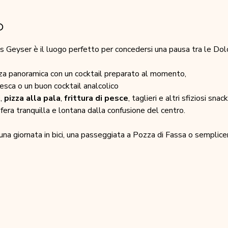
o
 Geyser è il luogo perfetto per concedersi una pausa tra le Dolo
zza panoramica con un cocktail preparato al momento,
fresca o un buon cocktail analcolico
i
, 
pizza alla pala
, 
frittura di pesce
, taglieri e altri sfiziosi snack
fera tranquilla e lontana dalla confusione del centro.
una giornata in bici, una passeggiata a Pozza di Fassa o semplice