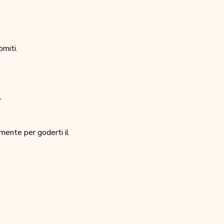
miti.
,
mente per goderti il 