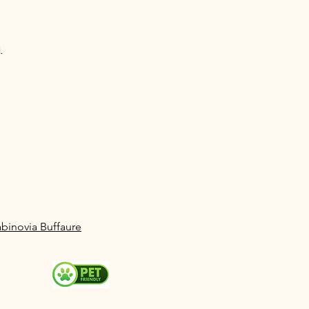
.
abinovia Buffaure