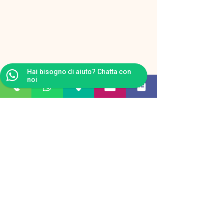
Hai bisogno di aiuto? Chatta con
noi
Dolomites Geyser Restaurant
Apres Ski