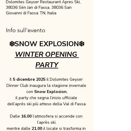
Dolomites Geyser Restaurant Apres Ski,
38036 Sèn Jan di Fassa, 38036 San
Giovanni di Fassa TN, Italia
Info sull'evento
❄️SNOW EXPLOSION❄️
WINTER OPENING 
PARTY
Il 
5 dicembre 2025
 il Dolomites Geyser 
Dinner Club inaugura la stagione invernale 
con 
Snow Explosion
,
il party che segna l’inizio ufficiale 
dell’aprés ski più atteso della Val di Fassa.
Dalle 
16.00
 l’atmosfera si accende con 
l’après ski,
mentre dalle 
21.00
 il locale si trasforma in 