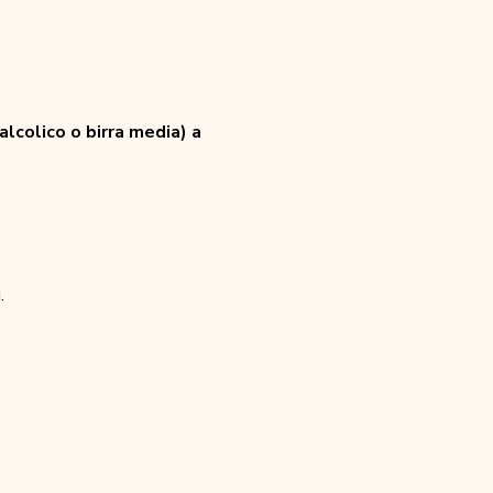
lcolico o birra media) a 
.