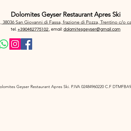
Dolomites Geyser Restaurant Apres Ski
, 38036 San Giovanni di Fassa, frazione di Pozza, Trentino
c/o c
tel.
+390462775102 ,
email:
dolomitesgeyser@gmail.com
olomites Geyser Restaurant Apres Ski. P.IVA 02484960220 C.F DTMFB
iva sulla raccolta
Le tue preferenze relative alla priva