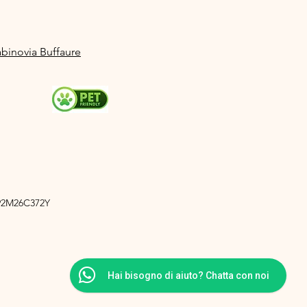
abinovia Buffaure
A92M26C372Y
Hai bisogno di aiuto? Chatta con noi
cy